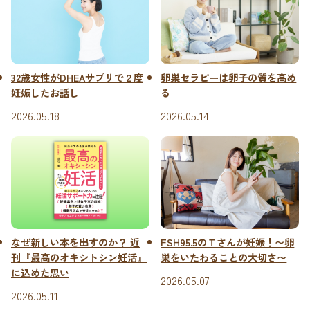
32歳女性がDHEAサプリで２度
卵巣セラピーは卵子の質を高め
妊娠したお話し
る
2026.05.18
2026.05.14
なぜ新しい本を出すのか？ 近
FSH95.5のＴさんが妊娠！〜卵
刊『最高のオキシトシン妊活』
巣をいたわることの大切さ〜
に込めた思い
2026.05.07
2026.05.11