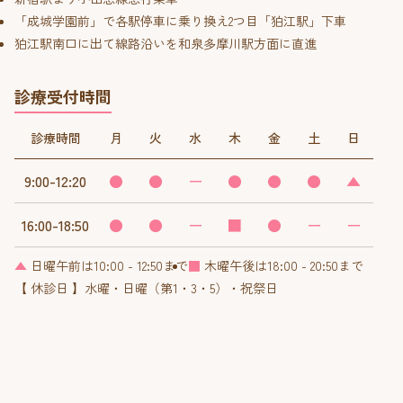
「成城学園前」で各駅停車に乗り換え2つ目「狛江駅」下車
狛江駅南口に出て線路沿いを和泉多摩川駅方面に直進
診療受付時間
診療時間
月
火
水
木
金
土
日
9:00-12:20
●
●
ー
●
●
●
▲
16:00-18:50
●
●
ー
■
●
ー
ー
▲
日曜午前は10:00 - 12:50まで
■
木曜午後は18:00 - 20:50まで
【 休診日 】水曜・日曜（第1・3・5）・祝祭日