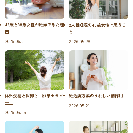
43歳と38歳女性が妊娠できた理
2人目妊娠の40歳女性に思うこ
由
と
2026.06.01
2026.05.28
体外受精と採卵と「卵巣セラピ
妊活漢方薬のうれしい副作用
ー」
2026.05.21
2026.05.25