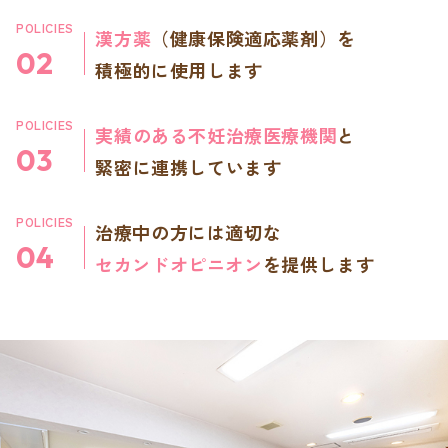
POLICIES
漢方薬
（健康保険適応薬剤）を
02
積極的に使用します
POLICIES
実績のある不妊治療医療機関
と
03
緊密に連携しています
POLICIES
治療中の方には適切な
04
セカンドオピニオン
を提供します