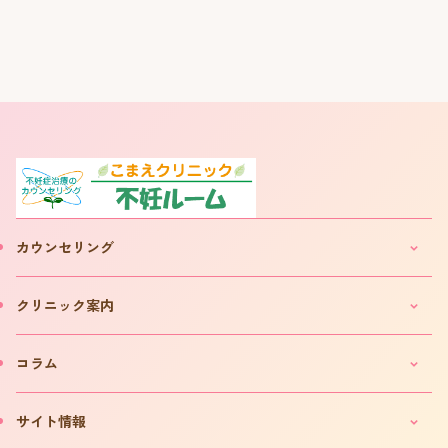
カウンセリング
妊活・不妊カウンセリングのご案内
クリニック案内
IVF(体外受精)カウンセリングのご案内
「不妊ルーム」と漢方薬
クリニックのご案内
コラム
カウンセリング予約について
院長プロフィール
カウンセリング予約フォーム
費用について
妊活コラム
サイト情報
お問い合わせ
よくある質問
インタビュー