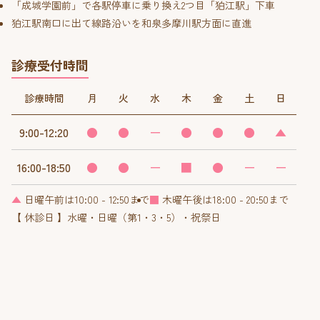
「成城学園前」で各駅停車に乗り換え2つ目「狛江駅」下車
狛江駅南口に出て線路沿いを和泉多摩川駅方面に直進
診療受付時間
診療時間
月
火
水
木
金
土
日
9:00-12:20
●
●
ー
●
●
●
▲
16:00-18:50
●
●
ー
■
●
ー
ー
▲
日曜午前は10:00 - 12:50まで
■
木曜午後は18:00 - 20:50まで
【 休診日 】水曜・日曜（第1・3・5）・祝祭日