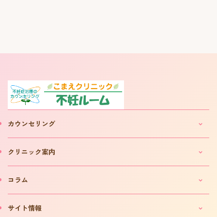
カウンセリング
妊活・不妊カウンセリングのご案内
クリニック案内
IVF(体外受精)カウンセリングのご案内
「不妊ルーム」と漢方薬
クリニックのご案内
コラム
カウンセリング予約について
院長プロフィール
カウンセリング予約フォーム
費用について
妊活コラム
サイト情報
お問い合わせ
よくある質問
インタビュー