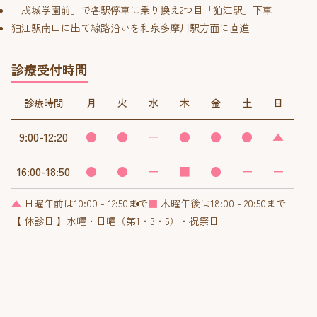
「成城学園前」で各駅停車に乗り換え2つ目「狛江駅」下車
狛江駅南口に出て線路沿いを和泉多摩川駅方面に直進
診療受付時間
診療時間
月
火
水
木
金
土
日
9:00-12:20
●
●
ー
●
●
●
▲
16:00-18:50
●
●
ー
■
●
ー
ー
▲
日曜午前は10:00 - 12:50まで
■
木曜午後は18:00 - 20:50まで
【 休診日 】水曜・日曜（第1・3・5）・祝祭日