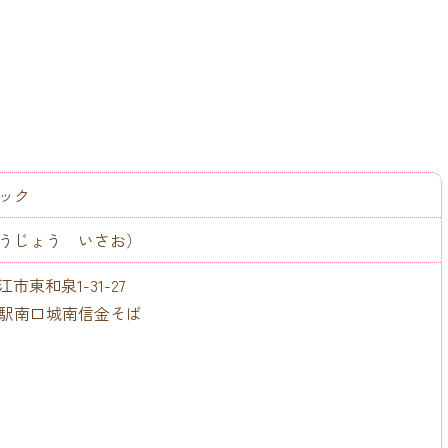
ック
うじょう いさお）
狛江市東和泉1-31-27
駅南口城南信金そば