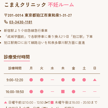
こまえクリニック
不妊ルーム
〒201-0014 東京都狛江市東和泉1-31-27
03-3430-1181
新宿駅より小田急線急行乗車
「成城学園前」で各駅停車に乗り換え2つ目「狛江駅」下車
狛江駅南口に出て線路沿いを和泉多摩川駅方面に直進
診療受付時間
診療時間
月
火
水
木
金
土
日
9:00-12:20
●
●
ー
●
●
●
▲
16:00-18:50
●
●
ー
■
●
ー
ー
▲
日曜午前は10:00 - 12:50まで
■
木曜午後は18:00 - 20:50まで