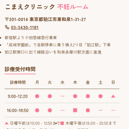
こまえクリニック
不妊ルーム
〒201-0014 東京都狛江市東和泉1-31-27
03-3430-1181
新宿駅より小田急線急行乗車
「成城学園前」で各駅停車に乗り換え2つ目「狛江駅」下車
狛江駅南口に出て線路沿いを和泉多摩川駅方面に直進
診療受付時間
診療時間
月
火
水
木
金
土
日
9:00-12:20
●
●
ー
●
●
●
▲
16:00-18:50
●
●
ー
■
●
ー
ー
▲
日曜午前は10:00 - 12:50まで
■
木曜午後は18:00 - 20:50まで