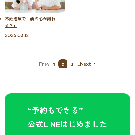
不妊治療で「妻の心が離れ
る？」
2026.03.12
Prev
...
Next
→
1
2
3
“予約もできる”
公式LINEはじめました