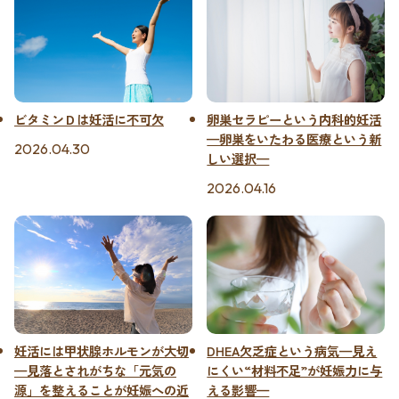
ビタミンＤは妊活に不可欠
卵巣セラピーという内科的妊活
—卵巣をいたわる医療という新
2026.04.30
しい選択—
2026.04.16
妊活には甲状腺ホルモンが大切
DHEA欠乏症という病気—見え
—見落とされがちな「元気の
にくい“材料不足”が妊娠力に与
源」を整えることが妊娠への近
える影響—