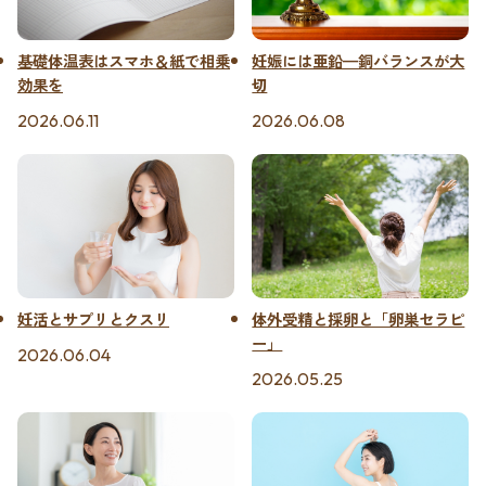
基礎体温表はスマホ＆紙で相乗
妊娠には亜鉛—銅バランスが大
効果を
切
2026.06.11
2026.06.08
妊活とサプリとクスリ
体外受精と採卵と「卵巣セラピ
ー」
2026.06.04
2026.05.25