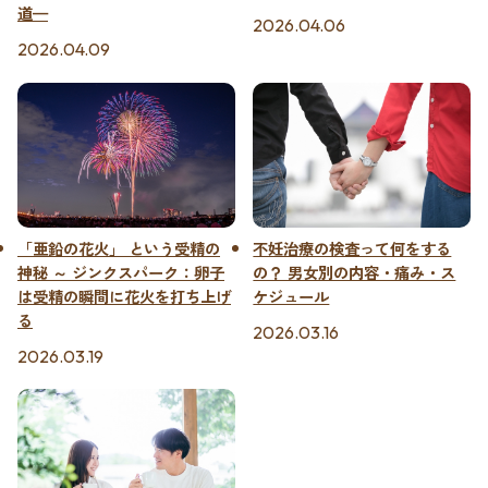
道—
2026.04.06
2026.04.09
「亜鉛の花火」 という受精の
不妊治療の検査って何をする
神秘 ～ ジンクスパーク：卵子
の？ 男女別の内容・痛み・ス
は受精の瞬間に花火を打ち上げ
ケジュール
る
2026.03.16
2026.03.19