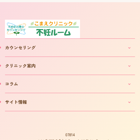
カウンセリング
妊活・不妊カウンセリングのご案内
クリニック案内
IVF(体外受精)カウンセリングのご案内
「不妊ルーム」と漢方薬
クリニックのご案内
コラム
カウンセリング予約について
院長プロフィール
カウンセリング予約フォーム
費用について
妊活コラム
サイト情報
お問い合わせ
よくある質問
インタビュー
書籍の出版案内
プライバシーポリシー
不妊用語集
サイトマップ
はからめ通信
07814