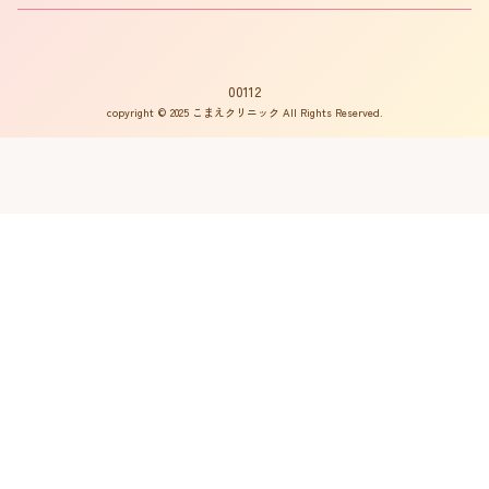
書籍の出版案内
プライバシーポリシー
不妊用語集
サイトマップ
はからめ通信
00112
copyright © 2025 こまえクリニック All Rights Reserved.
不妊ルーム物語