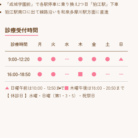
「成城学園前」で各駅停車に乗り換え2つ目「狛江駅」下車
狛江駅南口に出て線路沿いを和泉多摩川駅方面に直進
診療受付時間
診療時間
月
火
水
木
金
土
日
9:00-12:20
●
●
ー
●
●
●
▲
16:00-18:50
●
●
ー
■
●
ー
ー
▲
日曜午前は10:00 - 12:50まで
■
木曜午後は18:00 - 20:50まで
【 休診日 】水曜・日曜（第1・3・5）・祝祭日