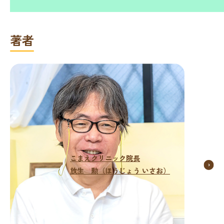
著者
こまえクリニック院長
放生 勲（ほうじょう いさお）