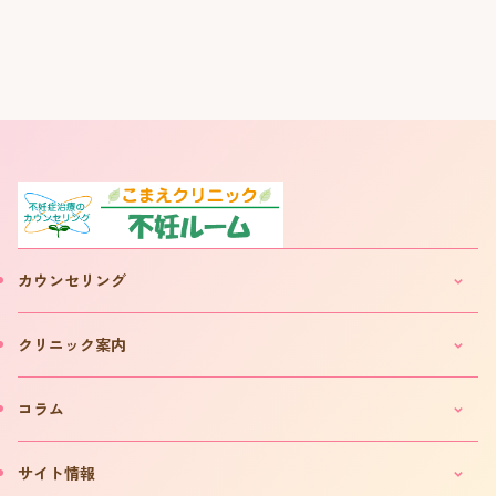
カウンセリング
妊活・不妊カウンセリングのご案内
クリニック案内
IVF(体外受精)カウンセリングのご案内
「不妊ルーム」と漢方薬
クリニックのご案内
コラム
カウンセリング予約について
院長プロフィール
カウンセリング予約フォーム
費用について
妊活コラム
サイト情報
お問い合わせ
よくある質問
インタビュー