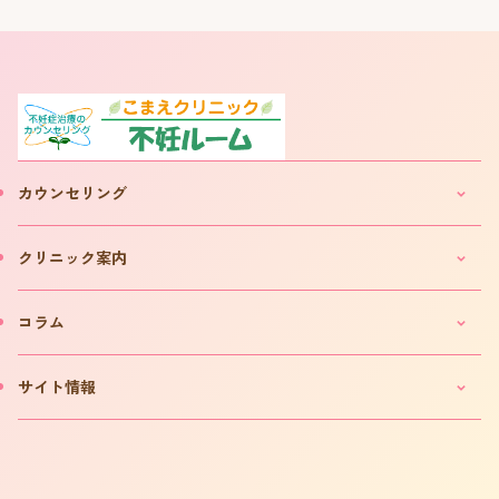
カウンセリング
妊活・不妊カウンセリングのご案内
クリニック案内
IVF(体外受精)カウンセリングのご案内
「不妊ルーム」と漢方薬
クリニックのご案内
コラム
カウンセリング予約について
院長プロフィール
カウンセリング予約フォーム
費用について
妊活コラム
サイト情報
お問い合わせ
よくある質問
インタビュー
書籍の出版案内
プライバシーポリシー
不妊用語集
サイトマップ
はからめ通信