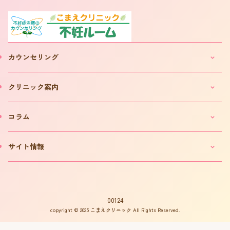
カウンセリング
妊活・不妊カウンセリングのご案内
クリニック案内
IVF(体外受精)カウンセリングのご案内
「不妊ルーム」と漢方薬
クリニックのご案内
コラム
カウンセリング予約について
院長プロフィール
カウンセリング予約フォーム
費用について
妊活コラム
サイト情報
お問い合わせ
よくある質問
インタビュー
書籍の出版案内
プライバシーポリシー
不妊用語集
サイトマップ
はからめ通信
00124
copyright © 2025 こまえクリニック All Rights Reserved.
不妊ルーム物語