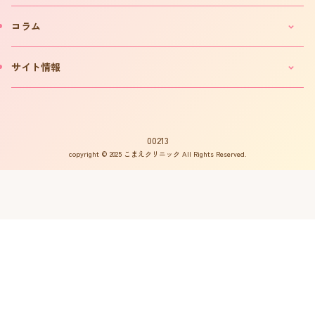
「不妊ルーム」と漢方薬
クリニックのご案内
コラム
カウンセリング予約について
院長プロフィール
カウンセリング予約フォーム
費用について
妊活コラム
サイト情報
お問い合わせ
よくある質問
インタビュー
書籍の出版案内
プライバシーポリシー
不妊用語集
サイトマップ
はからめ通信
00213
copyright © 2025 こまえクリニック All Rights Reserved.
不妊ルーム物語