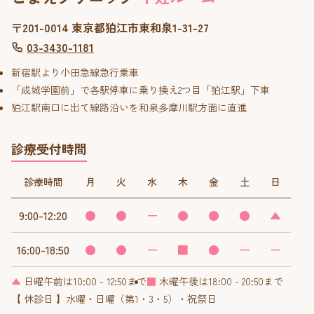
〒201-0014 東京都狛江市東和泉1-31-27
03-3430-1181
新宿駅より小田急線急行乗車
「成城学園前」で各駅停車に乗り換え2つ目「狛江駅」下車
狛江駅南口に出て線路沿いを和泉多摩川駅方面に直進
診療受付時間
診療時間
月
火
水
木
金
土
日
9:00-12:20
●
●
ー
●
●
●
▲
16:00-18:50
●
●
ー
■
●
ー
ー
▲
日曜午前は10:00 - 12:50まで
■
木曜午後は18:00 - 20:50まで
【 休診日 】水曜・日曜（第1・3・5）・祝祭日