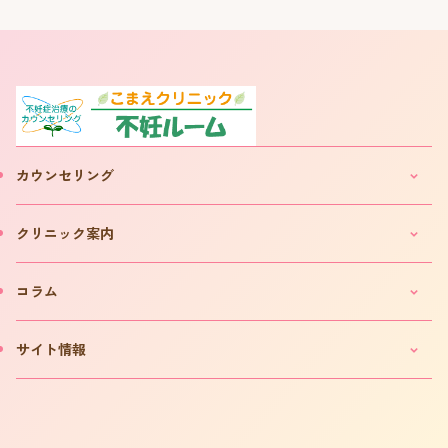
カウンセリング
妊活・不妊カウンセリングのご案内
クリニック案内
IVF(体外受精)カウンセリングのご案内
「不妊ルーム」と漢方薬
クリニックのご案内
コラム
カウンセリング予約について
院長プロフィール
カウンセリング予約フォーム
費用について
妊活コラム
サイト情報
お問い合わせ
よくある質問
インタビュー
書籍の出版案内
プライバシーポリシー
不妊用語集
サイトマップ
はからめ通信