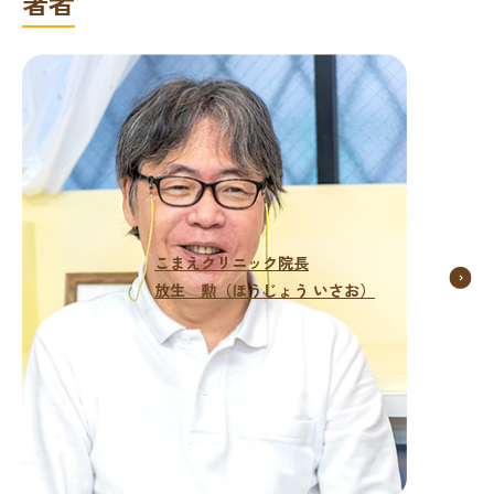
著者
こまえクリニック院長
放生 勲（ほうじょう いさお）