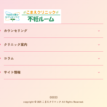
カウンセリング
妊活・不妊カウンセリングのご案内
クリニック案内
IVF(体外受精)カウンセリングのご案内
「不妊ルーム」と漢方薬
クリニックのご案内
コラム
カウンセリング予約について
院長プロフィール
カウンセリング予約フォーム
費用について
妊活コラム
サイト情報
お問い合わせ
よくある質問
インタビュー
書籍の出版案内
プライバシーポリシー
不妊用語集
サイトマップ
はからめ通信
00033
copyright © 2025 こまえクリニック All Rights Reserved.
不妊ルーム物語