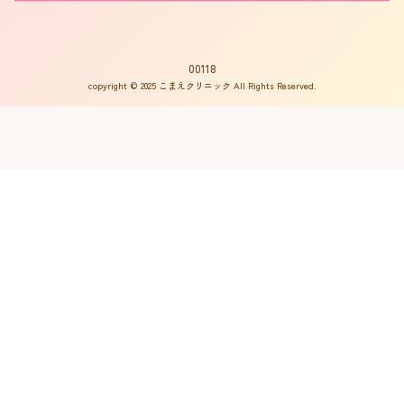
書籍の出版案内
プライバシーポリシー
不妊用語集
サイトマップ
はからめ通信
00118
copyright © 2025 こまえクリニック All Rights Reserved.
不妊ルーム物語