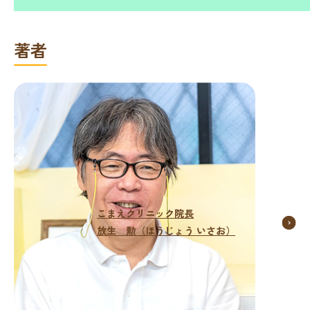
著者
こまえクリニック院長
放生 勲（ほうじょう いさお）