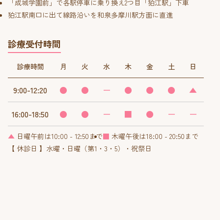
「成城学園前」で各駅停車に乗り換え2つ目「狛江駅」下車
狛江駅南口に出て線路沿いを和泉多摩川駅方面に直進
診療受付時間
診療時間
月
火
水
木
金
土
日
9:00-12:20
●
●
ー
●
●
●
▲
16:00-18:50
●
●
ー
■
●
ー
ー
▲
日曜午前は10:00 - 12:50まで
■
木曜午後は18:00 - 20:50まで
【 休診日 】水曜・日曜（第1・3・5）・祝祭日