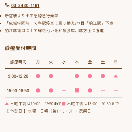
03-3430-1181
新宿駅より小田急線急行乗車
「成城学園前」で各駅停車に乗り換え2つ目「狛江駅」下車
狛江駅南口に出て線路沿いを和泉多摩川駅方面に直進
診療受付時間
診療時間
月
火
水
木
金
土
日
9:00-12:20
●
●
ー
●
●
●
▲
16:00-18:50
●
●
ー
■
●
ー
ー
▲
日曜午前は10:00 - 12:50まで
■
木曜午後は18:00 - 20:50まで
【 休診日 】水曜・日曜（第1・3・5）・祝祭日