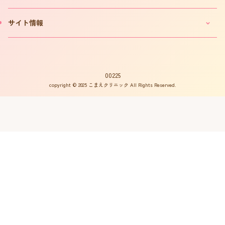
カウンセリング予約フォーム
費用について
妊活コラム
サイト情報
お問い合わせ
よくある質問
インタビュー
書籍の出版案内
プライバシーポリシー
不妊用語集
サイトマップ
はからめ通信
00225
copyright © 2025 こまえクリニック All Rights Reserved.
不妊ルーム物語