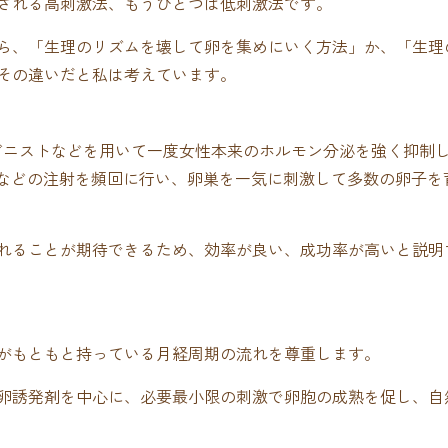
される高刺激法、もうひとつは低刺激法です。
ら、「生理のリズムを壊して卵を集めにいく方法」か、「生理
その違いだと私は考えています。
アゴニストなどを用いて一度女性本来のホルモン分泌を強く抑制
Gなどの注射を頻回に行い、卵巣を一気に刺激して多数の卵子を
れることが期待できるため、効率が良い、成功率が高いと説明
がもともと持っている月経周期の流れを尊重します。
卵誘発剤を中心に、必要最小限の刺激で卵胞の成熟を促し、自