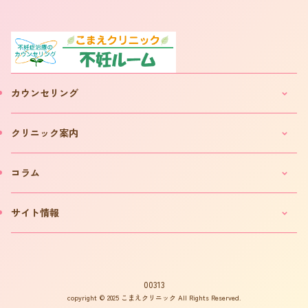
カウンセリング
妊活・不妊カウンセリングのご案内
クリニック案内
IVF(体外受精)カウンセリングのご案内
「不妊ルーム」と漢方薬
クリニックのご案内
コラム
カウンセリング予約について
院長プロフィール
カウンセリング予約フォーム
費用について
妊活コラム
サイト情報
お問い合わせ
よくある質問
インタビュー
書籍の出版案内
プライバシーポリシー
不妊用語集
サイトマップ
はからめ通信
00313
copyright © 2025 こまえクリニック All Rights Reserved.
不妊ルーム物語