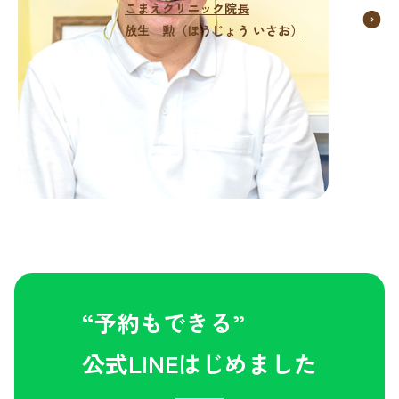
こまえクリニック院長
放生 勲（ほうじょう いさお）
“予約もできる”
公式LINEはじめました