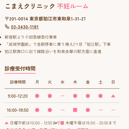
こまえクリニック
不妊ルーム
〒201-0014 東京都狛江市東和泉1-31-27
03-3430-1181
新宿駅より小田急線急行乗車
「成城学園前」で各駅停車に乗り換え2つ目「狛江駅」下車
狛江駅南口に出て線路沿いを和泉多摩川駅方面に直進
診療受付時間
診療時間
月
火
水
木
金
土
日
9:00-12:20
●
●
ー
●
●
●
▲
16:00-18:50
●
●
ー
■
●
ー
ー
▲
日曜午前は10:00 - 12:50まで
■
木曜午後は18:00 - 20:50まで