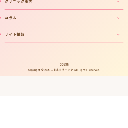
クリニック案内
IVF(体外受精)カウンセリングのご案内
「不妊ルーム」と漢方薬
クリニックのご案内
コラム
カウンセリング予約について
院長プロフィール
カウンセリング予約フォーム
費用について
妊活コラム
サイト情報
お問い合わせ
よくある質問
インタビュー
書籍の出版案内
プライバシーポリシー
不妊用語集
サイトマップ
はからめ通信
00795
copyright © 2025 こまえクリニック All Rights Reserved.
不妊ルーム物語