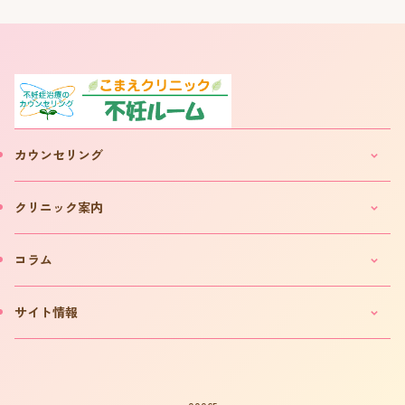
カウンセリング
妊活・不妊カウンセリングのご案内
クリニック案内
IVF(体外受精)カウンセリングのご案内
「不妊ルーム」と漢方薬
クリニックのご案内
コラム
カウンセリング予約について
院長プロフィール
カウンセリング予約フォーム
費用について
妊活コラム
サイト情報
お問い合わせ
よくある質問
インタビュー
書籍の出版案内
プライバシーポリシー
不妊用語集
サイトマップ
はからめ通信