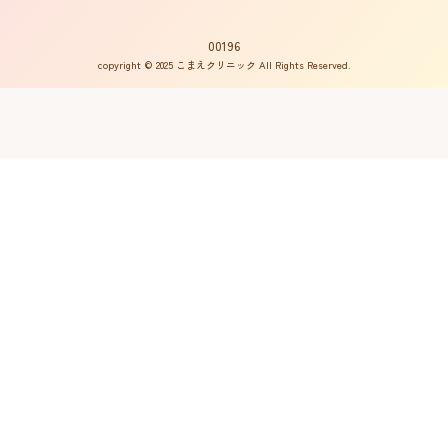
不妊用語集
サイトマップ
はからめ通信
00196
copyright © 2025 こまえクリニック All Rights Reserved.
不妊ルーム物語