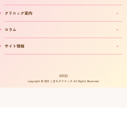
妊活・不妊カウンセリングのご案内
クリニック案内
IVF(体外受精)カウンセリングのご案内
「不妊ルーム」と漢方薬
クリニックのご案内
コラム
カウンセリング予約について
院長プロフィール
カウンセリング予約フォーム
費用について
妊活コラム
サイト情報
お問い合わせ
よくある質問
インタビュー
書籍の出版案内
プライバシーポリシー
不妊用語集
サイトマップ
はからめ通信
00153
copyright © 2025 こまえクリニック All Rights Reserved.
不妊ルーム物語