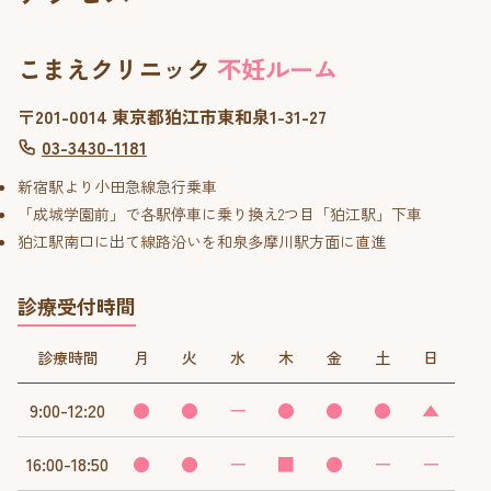
こまえクリニック
不妊ルーム
〒201-0014 東京都狛江市東和泉1-31-27
03-3430-1181
新宿駅より小田急線急行乗車
「成城学園前」で各駅停車に乗り換え2つ目「狛江駅」下車
狛江駅南口に出て線路沿いを和泉多摩川駅方面に直進
診療受付時間
診療時間
月
火
水
木
金
土
日
9:00-12:20
●
●
ー
●
●
●
▲
16:00-18:50
●
●
ー
■
●
ー
ー