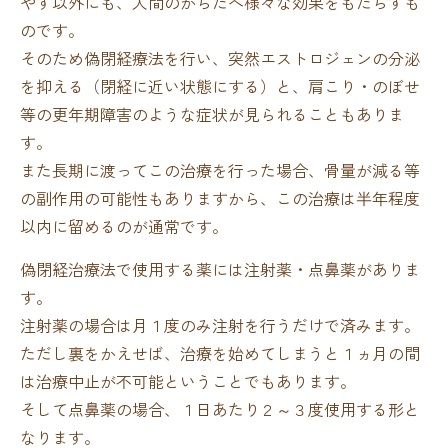
やす以外にも、人間のからだへ様々な効果をもたらすも
のです。
そのため偽閉経療法を行い、突然エストロジェンの分泌
を抑える（閉経に近い状態にする）と、肩こり・のぼせ
等の更年期障害のような症状が見られることもありま
す。
また長期に渡ってこの治療を行った場合、骨量が減る等
の副作用の可能性もありますから、この治療は半年程度
以内に留めるのが通常です。
偽閉経治療法で使用する薬には注射薬・点鼻薬がありま
す。
注射薬の場合は月１度のみ注射を行うだけで済みます。
ただし裏をかえせば、治療を始めてしまうと１ヵ月の間
は治療中止が不可能ということでもあります。
そして点鼻薬の場合、１日あたり２～３度使用する形と
なります。