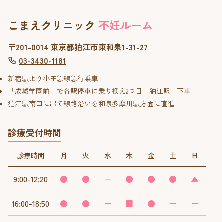
こまえクリニック
不妊ルーム
〒201-0014 東京都狛江市東和泉1-31-27
03-3430-1181
新宿駅より小田急線急行乗車
「成城学園前」で各駅停車に乗り換え2つ目「狛江駅」下車
狛江駅南口に出て線路沿いを和泉多摩川駅方面に直進
診療受付時間
診療時間
月
火
水
木
金
土
日
9:00-12:20
●
●
ー
●
●
●
▲
16:00-18:50
●
●
ー
■
●
ー
ー