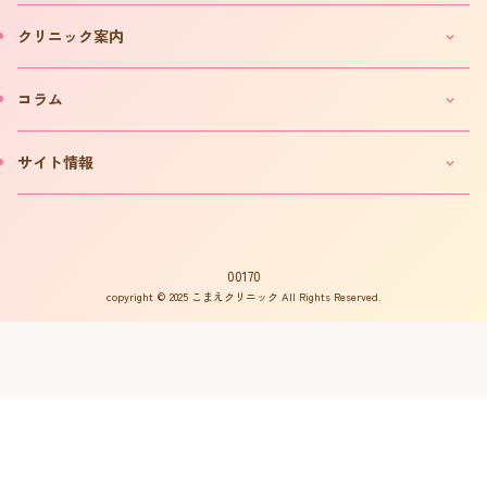
妊活・不妊カウンセリングのご案内
クリニック案内
IVF(体外受精)カウンセリングのご案内
「不妊ルーム」と漢方薬
クリニックのご案内
コラム
カウンセリング予約について
院長プロフィール
カウンセリング予約フォーム
費用について
妊活コラム
サイト情報
お問い合わせ
よくある質問
インタビュー
書籍の出版案内
プライバシーポリシー
不妊用語集
サイトマップ
はからめ通信
00170
copyright © 2025 こまえクリニック All Rights Reserved.
不妊ルーム物語