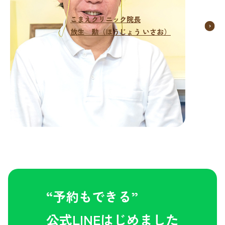
こまえクリニック院長
放生 勲（ほうじょう いさお）
“予約もできる”
公式LINEはじめました