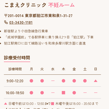
こまえクリニック
不妊ルーム
〒201-0014 東京都狛江市東和泉1-31-27
03-3430-1181
新宿駅より小田急線急行乗車
「成城学園前」で各駅停車に乗り換え2つ目「狛江駅」下車
狛江駅南口に出て線路沿いを和泉多摩川駅方面に直進
診療受付時間
診療時間
月
火
水
木
金
土
日
9:00-12:20
●
●
ー
●
●
●
▲
16:00-18:50
●
●
ー
■
●
ー
ー
▲
日曜午前は10:00 - 12:50まで
■
木曜午後は18:00 - 20:50まで