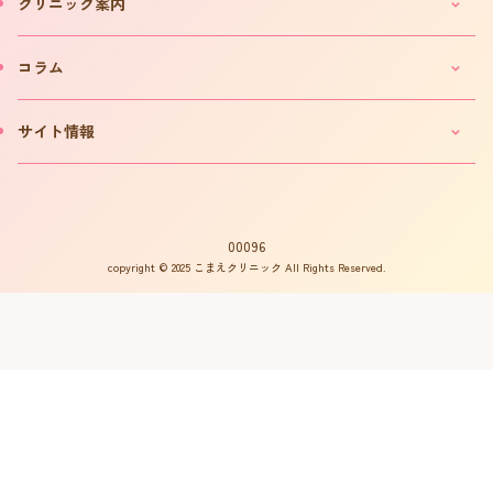
クリニック案内
IVF(体外受精)カウンセリングのご案内
「不妊ルーム」と漢方薬
クリニックのご案内
コラム
カウンセリング予約について
院長プロフィール
カウンセリング予約フォーム
費用について
妊活コラム
サイト情報
お問い合わせ
よくある質問
インタビュー
書籍の出版案内
プライバシーポリシー
不妊用語集
サイトマップ
はからめ通信
00096
copyright © 2025 こまえクリニック All Rights Reserved.
不妊ルーム物語